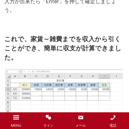
入力が出来たら「Enter」を押して確定しましょ
う。
これで、家賃～雑費までを収入から引く
ことができ、簡単に収支が計算できまし
た。
もちろん、SUM関数と組み合わせなくても「=B3-
MENU
ライン
メール
電話