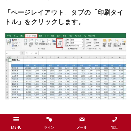
「ページレイアウト」タブの「印刷タイ
トル」をクリックします。
「タイトル行」の入力欄をクリックし、
MENU
ライン
メール
電話