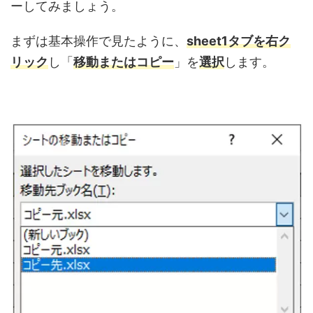
ーしてみましょう。
まずは基本操作で見たように、
sheet1タブを右ク
リック
し「
移動またはコピー
」を
選択
します。