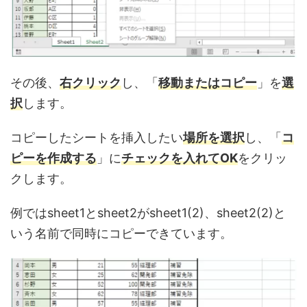
その後、
右クリック
し、「
移動またはコピー
」を
選
択
します。
コピーしたシートを挿入したい
場所を選択
し、「
コ
ピーを作成する
」に
チェックを入れてOK
をクリッ
クします。
例ではsheet1とsheet2がsheet1(2)、sheet2(2)と
いう名前で同時にコピーできています。