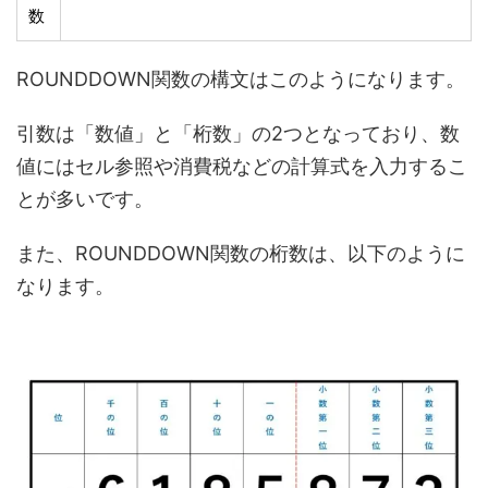
数
ROUNDDOWN関数の構文はこのようになります。
引数は「数値」と「桁数」の2つとなっており、数
値にはセル参照や消費税などの計算式を入力するこ
とが多いです。
また、ROUNDDOWN関数の桁数は、以下のように
なります。