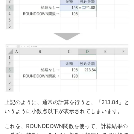
上記のように、通常の計算を行うと、「213.84」と
いうように小数点以下が表示されてしまいます。
これを、ROUNDDOWN関数を使って、計算結果の