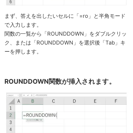
まず、答えを出したいセルに「=ro」と半角モード
で入力します。
関数の一覧から「ROUNDDOWN」をダブルクリッ
ク、または「ROUNDDOWN」を選択後「Tab」キ
ーを押します。
ROUNDDOWN関数が挿入されます。