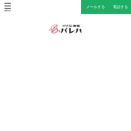
メールする
電話する