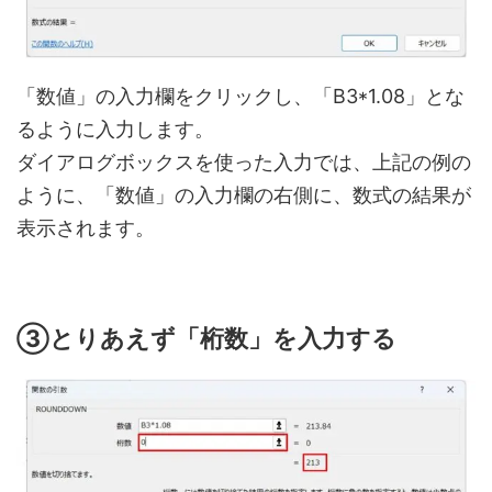
「数値」の入力欄をクリックし、「B3*1.08」とな
るように入力します。
ダイアログボックスを使った入力では、上記の例の
ように、「数値」の入力欄の右側に、数式の結果が
表示されます。
③とりあえず「桁数」を入力する