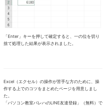
「Enter」キーを押して確定すると、一の位を切り
捨て処理した結果が表示されました。
Excel（エクセル）の操作が苦手な方のために、操
作する上でのコツをまとめたページを用意しまし
た。
「パソコン教室パレハのLINE友達登録」（無料）で