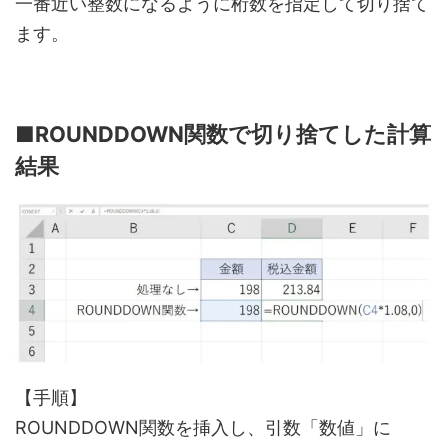
一番近い整数になるように桁数を指定して切り捨て
ます。
■ROUNDDOWN関数で切り捨てした計算
結果
【手順】
ROUNDDOWN関数を挿入し、引数「数値」に