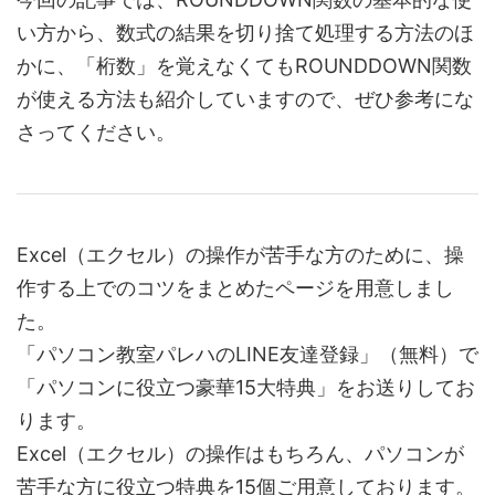
い方から、数式の結果を切り捨て処理する方法のほ
かに、「桁数」を覚えなくてもROUNDDOWN関数
が使える方法も紹介していますので、ぜひ参考にな
さってください。
Excel（エクセル）の操作が苦手な方のために、操
作する上でのコツをまとめたページを用意しまし
た。
「パソコン教室パレハのLINE友達登録」（無料）で
「パソコンに役立つ豪華15大特典」をお送りしてお
ります。
Excel（エクセル）の操作はもちろん、パソコンが
苦手な方に役立つ特典を15個ご用意しております。