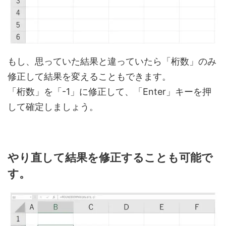
もし、思っていた結果と違っていたら「桁数」のみ
修正して結果を変えることもできます。
「桁数」を「-1」に修正して、「Enter」キーを押
して確定しましょう。
やり直して結果を修正することも可能で
す。