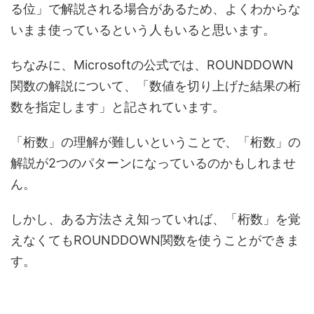
る位」で解説される場合があるため、よくわからな
いまま使っているという人もいると思います。
ちなみに、Microsoftの公式では、ROUNDDOWN
関数の解説について、「数値を切り上げた結果の桁
数を指定します」と記されています。
「桁数」の理解が難しいということで、「桁数」の
解説が2つのパターンになっているのかもしれませ
ん。
しかし、ある方法さえ知っていれば、「桁数」を覚
えなくてもROUNDDOWN関数を使うことができま
す。