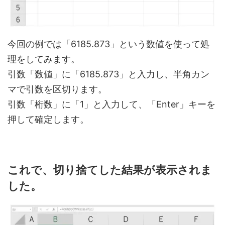
今回の例では「6185.873」という数値を使って処
理をしてみます。
引数「数値」に「6185.873」と入力し、半角カン
マで引数を区切ります。
引数「桁数」に「1」と入力して、「Enter」キーを
押して確定します。
これで、切り捨てした結果が表示されま
した。