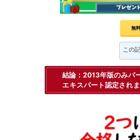
無料
この
結論：2013年版のみパ
エキスパート認定され