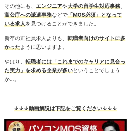
その他にも、
エンジニア
や
大学の留学生対応事務
、
官公庁への派遣事務
などで
「MOS必須」となって
いる求人
を見つけることができました。
新卒の正社員求人よりも、
転職者向けのサイトに多
かった
ように思いますよ。
やはり、
転職者には「これまでのキャリアに見合っ
た実力」を求める企業が多い
ということでしょう
か…。
↓↓↓動画解説は下記をご覧ください↓↓↓