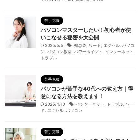
苦手克服
パソコンマスターしたい！初心者が使
いこなせる秘密を大公開
2025/5/5
知恵袋
,
ワード
,
エクセル
,
パソコ
ン
,
パソコン教室
,
パワーポイント
,
インターネット
,
トラブル
苦手克服
パソコンが苦手な40代への教え方｜得
意になる方法を教えます！
2025/4/10
インターネット
,
トラブル
,
ワー
ド
,
エクセル
,
パソコン
苦手克服