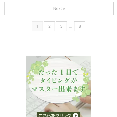
Next »
1
2
3
…
8