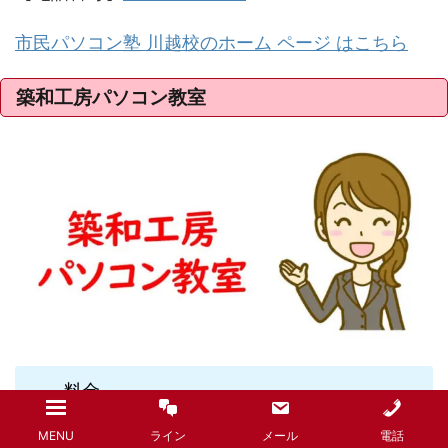
市民パソコン塾 川越校のホーム ページ はこちら
築和工房パソコン教室
料金
MENU
ライン
メール
電話