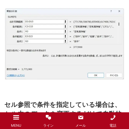
セル参照で条件を指定している場合は、
セル内のデータを変更するだけで自動的
にSUMIFS関数の結果も変わってくれま
MENU
ライン
メール
電話