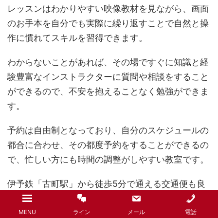
レッスンはわかりやすい映像教材を見ながら、画面
のお手本を自分でも実際に繰り返すことで自然と操
作に慣れてスキルを習得できます。
わからないことがあれば、その場ですぐに知識と経
験豊富なインストラクターに質問や相談をすること
ができるので、不安を抱えることなく勉強ができま
す。
予約は自由制となっており、自分のスケジュールの
都合に合わせ、その都度予約をすることができるの
で、忙しい方にも時間の調整がしやすい教室です。
伊予鉄「古町駅」から徒歩5分で通える交通便も良
い立地で通学にも困りませんし、フジ本部第3ビル
の3階までが駐車場となっているので、お車での通
MENU
ライン
メール
電話