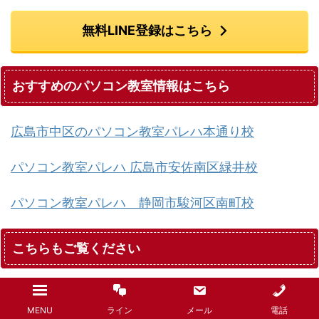
無料LINE登録はこちら
おすすめのパソコン教室情報はこちら
広島市中区のパソコン教室パレハ本通り校
パソコン教室パレハ 広島市安佐南区緑井校
パソコン教室パレハ 静岡市駿河区南町校
こちらもご覧ください
大阪｜パソコン初心者の人向けの講座があるおすす
MENU
ライン
メール
電話
め教室