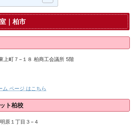
室｜柏市
市東上町７−１８ 柏商工会議所 5階
ーム ページ はこちら
ネット柏校
柏市明原１丁目３−４