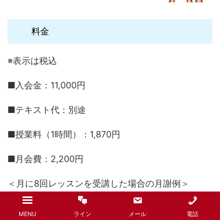
料金
※表示は税込
■入会金：11,000円
■テキスト代：別途
■授業料（1時間）：1,870円
■月会費：2,200円
＜月に8回レッスンを受講した場合の月謝例＞
1,870円×8回＝14,960円
MENU
ライン
メール
電話