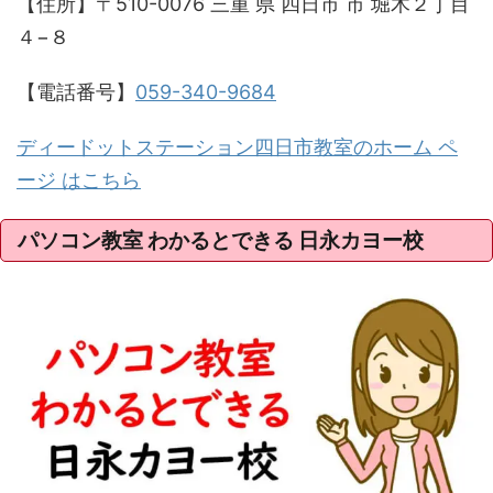
【住所】〒510-0076 三重 県 四日市 市 堀木２丁目
４−８
【電話番号】
059-340-9684
ディードットステーション四日市教室のホーム ペ
ージ はこちら
パソコン教室 わかるとできる 日永カヨー校