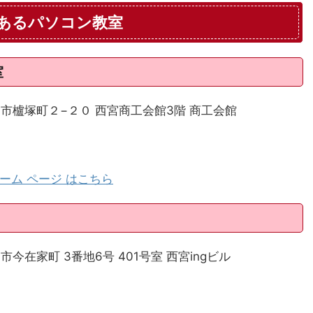
あるパソコン教室
室
西宮市櫨塚町２−２０ 西宮商工会館3階 商工会館
ーム ページ はこちら
市今在家町 3番地6号 401号室 西宮ingビル