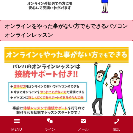
オンラインをやった事がない方でもできるパソコン
オンラインレッスン
パソコン教室パレハのオンラインレッスンは、今ま
MENU
ライン
メール
電話