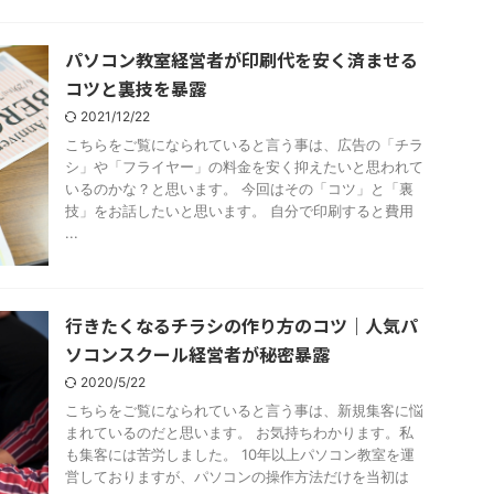
パソコン教室経営者が印刷代を安く済ませる
コツと裏技を暴露
2021/12/22
こちらをご覧になられていると言う事は、広告の「チラ
シ」や「フライヤー」の料金を安く抑えたいと思われて
いるのかな？と思います。 今回はその「コツ」と「裏
技」をお話したいと思います。 自分で印刷すると費用
...
行きたくなるチラシの作り方のコツ｜人気パ
ソコンスクール経営者が秘密暴露
2020/5/22
こちらをご覧になられていると言う事は、新規集客に悩
まれているのだと思います。 お気持ちわかります。私
も集客には苦労しました。 10年以上パソコン教室を運
営しておりますが、パソコンの操作方法だけを当初は