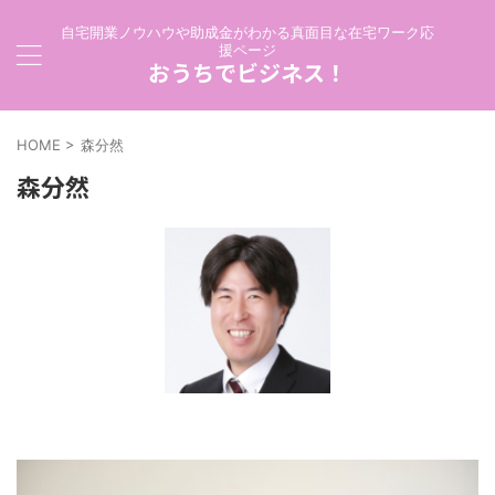
自宅開業ノウハウや助成金がわかる真面目な在宅ワーク応
援ページ
おうちでビジネス！
HOME
>
森分然
森分然