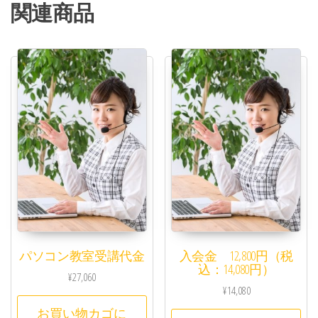
関連商品
パソコン教室受講代金
入会金 12,800円（税
込：14,080円）
¥
27,060
¥
14,080
お買い物カゴに